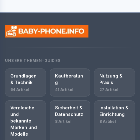
UNSERE THEMEN-GUIDES
Grundlagen
Kaufberatun
Nutzung &
& Technik
g
Praxis
64 Artikel
41 Artikel
27 Artikel
Vergleiche
Sicherheit &
Installation &
und
Datenschutz
Einrichtung
bekannte
8 Artikel
8 Artikel
Marken und
Modelle