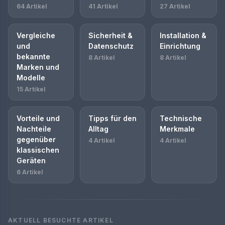
64 Artikel
41 Artikel
27 Artikel
Vergleiche
Sicherheit &
Installation &
und
Datenschutz
Einrichtung
bekannte
8 Artikel
8 Artikel
Marken und
Modelle
15 Artikel
Vorteile und
Tipps für den
Technische
Nachteile
Alltag
Merkmale
gegenüber
4 Artikel
4 Artikel
klassischen
Geräten
6 Artikel
AKTUELL BESUCHTE ARTIKEL