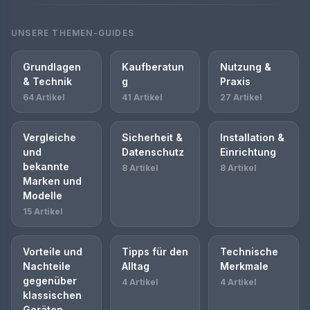
UNSERE THEMEN-GUIDES
Grundlagen
Kaufberatun
Nutzung &
& Technik
g
Praxis
64 Artikel
41 Artikel
27 Artikel
Vergleiche
Sicherheit &
Installation &
und
Datenschutz
Einrichtung
bekannte
8 Artikel
8 Artikel
Marken und
Modelle
15 Artikel
Vorteile und
Tipps für den
Technische
Nachteile
Alltag
Merkmale
gegenüber
4 Artikel
4 Artikel
klassischen
Geräten