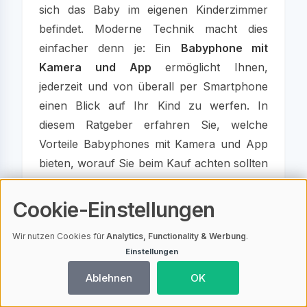
sich das Baby im eigenen Kinderzimmer
befindet. Moderne Technik macht dies
einfacher denn je: Ein
Babyphone mit
Kamera und App
ermöglicht Ihnen,
jederzeit und von überall per Smartphone
einen Blick auf Ihr Kind zu werfen. In
diesem Ratgeber erfahren Sie, welche
Vorteile Babyphones mit Kamera und App
bieten, worauf Sie beim Kauf achten sollten
und welche Modelle besonders beliebt sind.
Cookie-Einstellungen
Was ist ein Babyphone
Wir nutzen Cookies für
Analytics, Functionality & Werbung
.
mit Kamera und App?
Einstellungen
Ablehnen
OK
Ein Babyphone mit Kamera und App ist ein